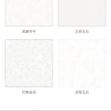
凤舞升平
王府玉石
巴黎金花
冰莹玉石