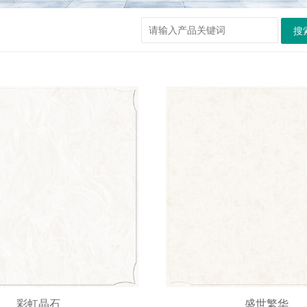
搜
彩虹晶石
盛世繁华